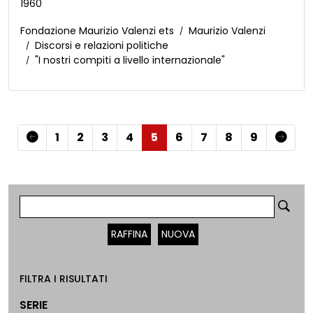
1960
Fondazione Maurizio Valenzi ets
Maurizio Valenzi
Discorsi e relazioni politiche
"I nostri compiti a livello internazionale"
1
2
3
4
5
6
7
8
9
RAFFINA
NUOVA
FILTRA I RISULTATI
SERIE