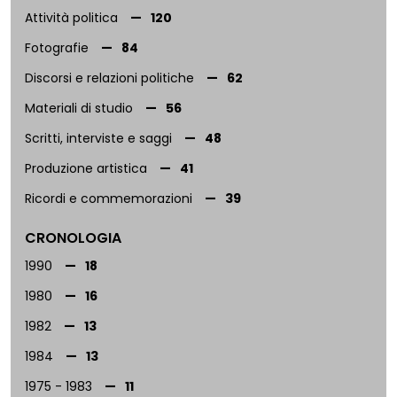
Attività politica
120
Fotografie
84
Discorsi e relazioni politiche
62
Materiali di studio
56
Scritti, interviste e saggi
48
Produzione artistica
41
Ricordi e commemorazioni
39
Audiovisivi
20
CRONOLOGIA
Su Togliatti e il '44
16
1990
18
Personale
8
1980
16
Corrispondenza
6
1982
13
1984
13
1975 - 1983
11